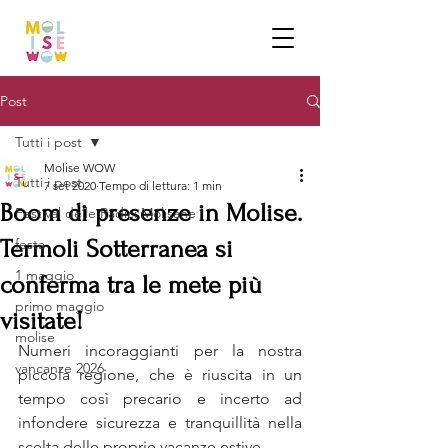
Post
Tutti i post
Molise WOW
Tutti i post
7 set 2020
Tempo di lettura: 1 min
Boom di presenze in Molise.
Festival delle Radici Molisane
Termoli Sotterranea si
festa
1 maggio
conferma tra le mete più
primo maggio
visitate!
molise
Numeri incoraggianti per la nostra 
vancanze 2026
piccola regione, che è riuscita in un 
tempo così precario e incerto ad 
infondere sicurezza e tranquillità nella 
scelta delle proprie vacanze estive.