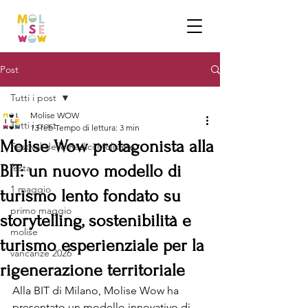
Post
Tutti i post
Molise WOW
Tutti i post
13 feb
Tempo di lettura: 3 min
Molise Wow protagonista alla
Festival delle Radici Molisane
BIT: un nuovo modello di
festa
1 maggio
turismo lento fondato su
primo maggio
storytelling, sostenibilità e
molise
turismo esperienziale per la
vancanze 2026
rigenerazione territoriale
Alla BIT di Milano, Molise Wow ha 
presentato un modello innovativo di 