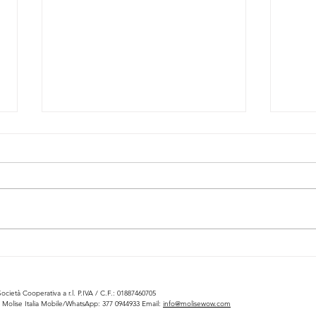
Festa del Maja ad Acquaviva
Festa
Collecroce 2026
Collec
prima
comun
cietà Cooperativa a r.l. P.IVA / C.F.: 01887460705
esper
Molise Italia
Mobile/WhatsApp: 377 0944933 Email:
info@molisewow.com