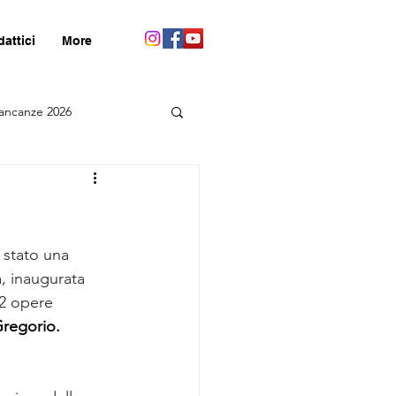
dattici
More
ancanze 2026
 stato una 
a, inaugurata 
12 opere 
Gregorio.