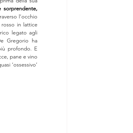
prima della sua 
e sorprendente, 
raverso l’occhio 
rosso in lattice 
ico legato agli 
De Gregorio ha 
più profondo. E 
ce, pane e vino 
uasi ‘ossessivo’ 