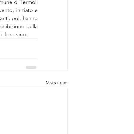
omune di Termoli 
nto, iniziato e 
nti, poi, hanno 
esibizione della 
il loro vino.
Mostra tutti