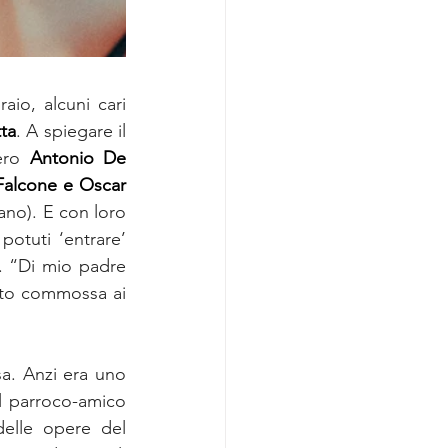
aio, alcuni cari 
ta
. A spiegare il 
ero 
Antonio De 
Falcone e Oscar 
 (direttore Museo Diocesano). E con loro 
otuti ‘entrare’ 
. “Di mio padre 
tto commossa ai 
a. Anzi era uno 
l parroco-amico 
 delle opere del 