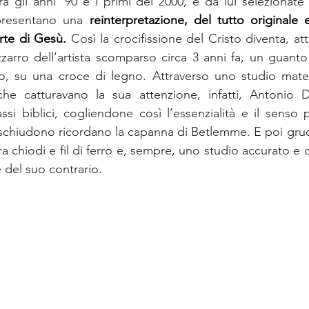
ra gli anni ’90 e i primi del 2000, e da lui selezionate 
presentano una 
reinterpretazione, del tutto originale 
orte di Gesù.
 Così la crocifissione del Cristo diventa, att
zzarro dell’artista scomparso circa 3 anni fa, un guanto 
do, su una croce di legno. Attraverso uno studio mater
che catturavano la sua attenzione, infatti, Antonio 
ssi biblici, cogliendone così l’essenzialità e il senso 
schiudono ricordano la capanna di Betlemme. E poi gruc
ra chiodi e fil di ferro e, sempre, uno studio accurato e q
 del suo contrario.