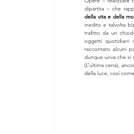
Opere – realizzate t
dipartita – che rap
della vita e della m
inedito e talvolta bi
trafitto da un chio
oggetti quotidiani 
raccontato alcuni pa
dunque uova che si 
(L’ultima cena), anco
della luce, così come