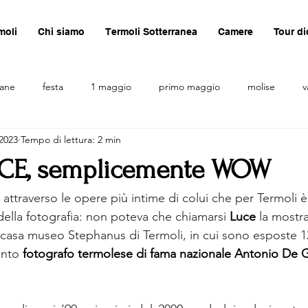
moli
Chi siamo
Termoli Sotterranea
Camere
Tour di
sane
festa
1 maggio
primo maggio
molise
v
 2023
Tempo di lettura: 2 min
UCE, semplicemente WOW
attraverso le opere più intime di colui che per Termoli è
della fotografia: non poteva che chiamarsi 
Luce
 la mostr
a casa museo Stephanus di Termoli, in cui sono esposte 
anto 
fotografo termolese di fama nazionale Antonio De 