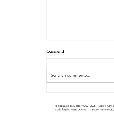
Commenti
Scrivi un commento...
10 cose da vedere nel Borgo di
Termoli
© Realizzato da Molise WOW - 2026 -
Molise Wow So
Sede legale: Piazza Duomo 1-3, 86039 Termoli (CB), 