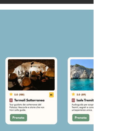
15 esperienze wow.
Scopri esperienze autentiche nel
Molise
: dai
borghi storici, alle
Isole Tremiti
, alle
degustazioni
guidate dai nostri sommelier, agli
scavi della
Termoli Sotterranea
e del borgo
marinaro di
Termoli.