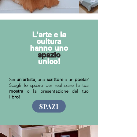
L'arte e la
cultura
hanno uno
spazio
unico!
Sei
un'artista
, uno
scrittore
o un
poeta
?
Scegli lo spazio per realizzare la tua
mostra
o la presentazione del tuo
libro
!
SPAZI