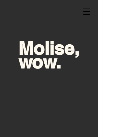
Molise,
wow.
ESPERIENZE, TOUR GUIDATI E
OSPITALITÀ DIFFUSA IN MOLISE.
ESPERIENZE
SCOPRI IL MOLISE